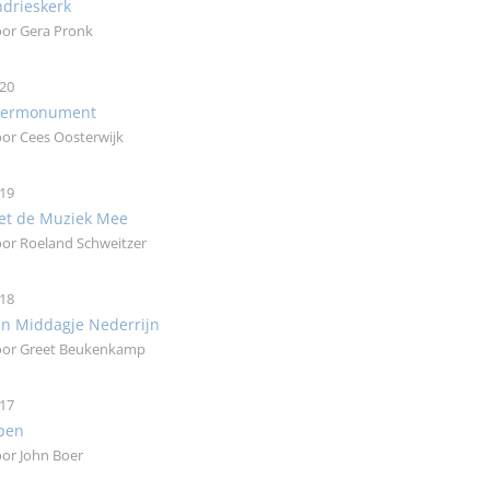
drieskerk
or Gera Pronk
20
eermonument
or Cees Oosterwijk
19
et de Muziek Mee
or Roeland Schweitzer
18
n Middagje Nederrijn
or Greet Beukenkamp
17
pen
or John Boer