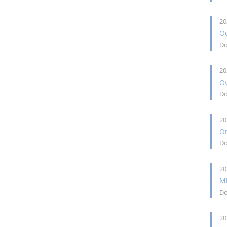
20
Oo
Do
20
O
Do
20
O
Do
20
M
Do
20