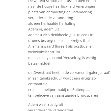
De wereld schoof zich tussen toen en nu
naar de hooge heerlijckheid Amerongen
plaats van ontmoeting en verandering
veranderende verandering
als een herhaalde herhaling
Adem in, adem uit
ademt u zich denkbeeldig 2018 eens in …
drones bezorgen onze pakketjes thuis
Allemanswaard floreert als postbus- en
webwinkelcentrum
de litecoin genaamd ‘Heuvelrug’ is wettig
betaalmiddel
de Overstraat heet in de volksmond ‘galerijstraat’
in een tabaksschuur wordt een drugslab
ontmanteld
er is een heliport nabij de Buitenplaats
ten behoeve van aanstaande bruidsparen
Adem weer rustig uit
veranderende verandering