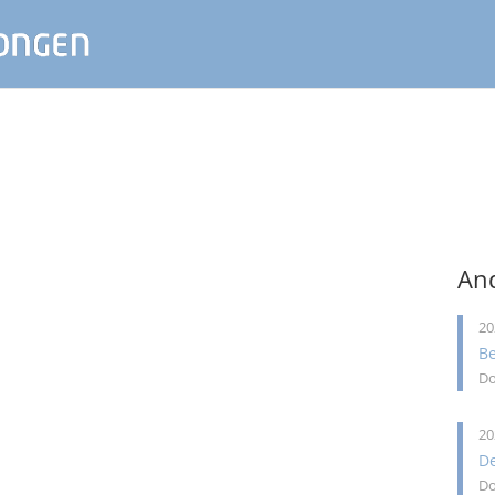
And
20
B
Do
20
De
Do