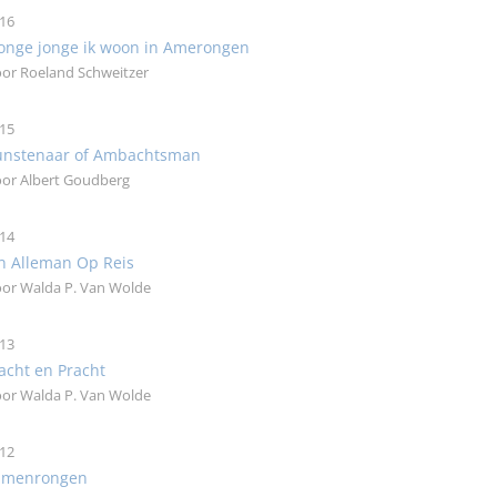
16
onge jonge ik woon in Amerongen
or Roeland Schweitzer
15
unstenaar of Ambachtsman
or Albert Goudberg
14
n Alleman Op Reis
or Walda P. Van Wolde
13
cht en Pracht
or Walda P. Van Wolde
12
amenrongen