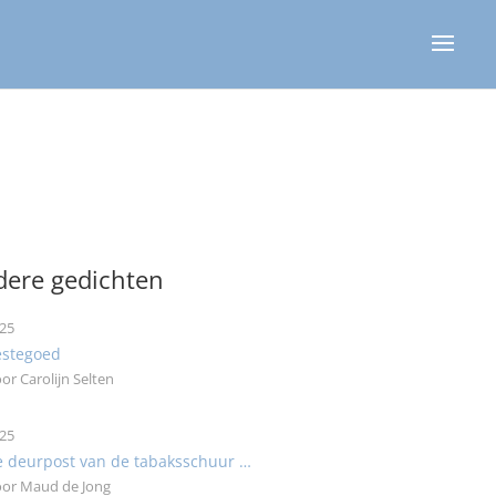
ere gedichten
25
estegoed
or Carolijn Selten
25
 deurpost van de tabaksschuur …
or Maud de Jong