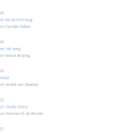
24
it de Achterweg
or Carolijn Selten
24
ver de weg
or Maud de Jong
23
mdat
or André van Zwieten
22
ijn Oude Dorp
or Herman O. de Roode
21