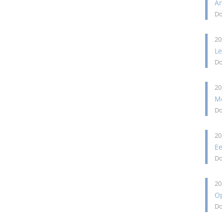
An
Do
20
L
Do
20
M
Do
20
Ee
Do
20
O
Do