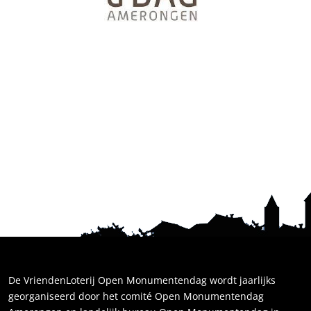
De VriendenLoterij Open Monumentendag wordt jaarlijks
georganiseerd door het comité Open Monumentendag